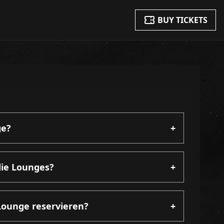
BUY TICKETS
ge?
+
die Lounges?
+
Lounge reservieren?
+